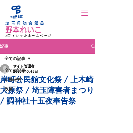
埼玉県議会議員
野本れいこ
​オフィシャルホームページ
記事
全ての記事
サイト管理者
全ての記事
2025年10月5日
岸町公民館文化祭 / 上木崎
活動報告
大原祭 / 埼玉障害者まつり
政策
/ 調神社十五夜奉告祭