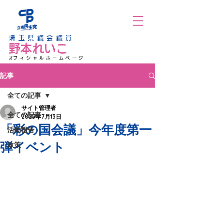
埼玉県議会議員
野本れいこ
​オフィシャルホームページ
記事
全ての記事
サイト管理者
全ての記事
2025年7月13日
「彩の国会議」今年度第一
活動報告
弾イベント
政策