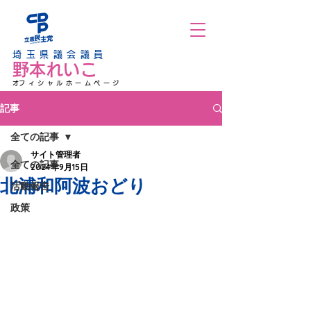
埼玉県議会議員
野本れいこ
​オフィシャルホームページ
記事
全ての記事
サイト管理者
全ての記事
2024年9月15日
北浦和阿波おどり
活動報告
政策