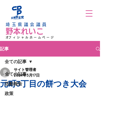
埼玉県議会議員
野本れいこ
​オフィシャルホームページ
記事
全ての記事
サイト管理者
全ての記事
2024年3月17日
元町3丁目の餅つき大会
活動報告
政策