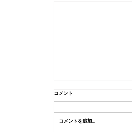
コメント
浦和みこし渡御
コメントを追加…