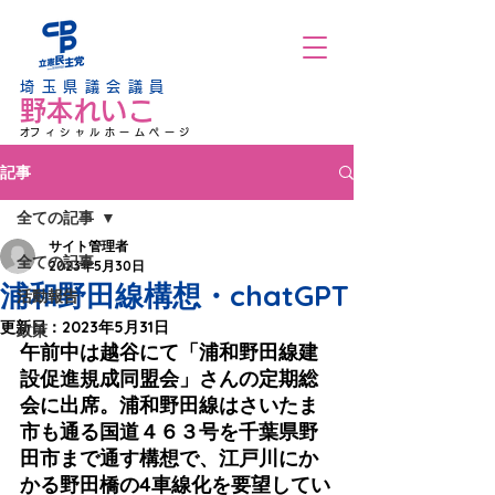
埼玉県議会議員
野本れいこ
​オフィシャルホームページ
記事
全ての記事
サイト管理者
全ての記事
2023年5月30日
浦和野田線構想・chatGPT
活動報告
更新日：
2023年5月31日
政策
午前中は越谷にて「浦和野田線建
設促進規成同盟会」さんの定期総
会に出席。浦和野田線はさいたま
市も通る国道４６３号を千葉県野
田市まで通す構想で、江戸川にか
かる野田橋の4車線化を要望してい