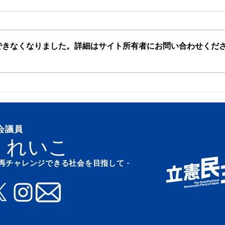
夏祭り
できなくなりました。詳細はサイト所有者にお問い合わせくだ
産業
①S
ター
電工
吉見
会議員
業 東松山第二幹線送水管
 れいこ
設箇
も再チャレンジできる社会を目指して -