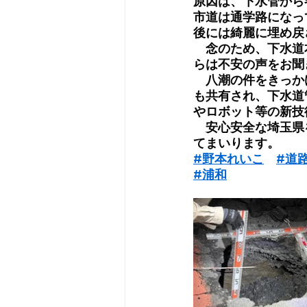
原因は、下水管から
市道は通学路になっ
後には綺麗に埋め戻
　念のため、下水道
らは不安の声をお聞
　八潮の件をきっか
も共有され、下水道
やロボット等の新技
　安心安全な埼玉県
てまいります。
#野本れいこ
#道
#浦和