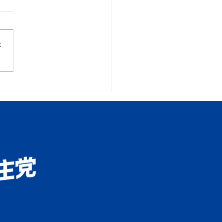
さ
労働企業委員会視察
AITMAロボティクスセン
（仮称）予定地②日本光
業㈱鶴ヶ島生産センタ③
浄水場拡張関連県整備事
布
所