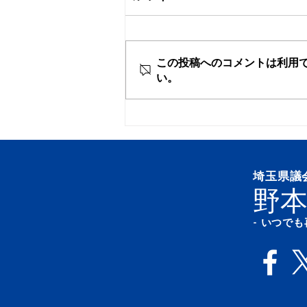
浦和みこし渡御
この投稿へのコメントは利用
い。
埼玉県議
野本
- いつで