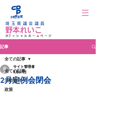
埼玉県議会議員
野本れいこ
​オフィシャルホームページ
記事
全ての記事
サイト管理者
全ての記事
3月27日
2月定例会閉会
活動報告
政策