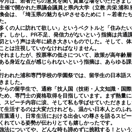
今月は、若者たちの意見を聞く貴重な場をいただきまし
主催で開かれた県議会議員と県内大学（立教.共栄.浦和.
換会は、「埼玉県の魅力をUPさせるために！～若者た
た。
多くの人に訪れて欲しい」というベクトルと「住みたい
す。しかし、PR不足、発信力がないという指摘は共通課
切という声は去年に続き大きいものでした。そして、体
ことは注視していかなければなりません。
それましたが、投票率の低さについて、政策が高年齢層
ある身近な点が感じられないという指摘は、あらゆる課
。
で行われた浦和専門学校の学園祭では、留学生の日本語
きました。
からの留学生で、通称「技人国（技術・人文知識・国際
ため、専門士の資格取得を目指しています。まず熱量に
、スピーチ内容に涙、そして私も学ばせていただきまし
て生活するのは大変だけれども、温かい日本人とのふれ
言葉通り、日常生活における出会いの尊さを語るスピー
くれている姿勢が伝わりとても嬉しかったです。
強法についてや、どんな時も諦めずに挑戦する！という