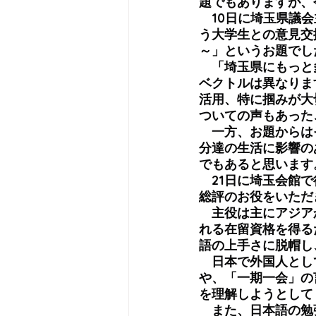
題でもありますが、
　10日に埼玉県議会
う大学生との意見交
～」というお題でし
　「埼玉県にもっと
ベクトルは異なりま
活用、特に掴みが大
ついての声もあった
　一方、お題からは
分達の生活に影響の
でもあると思います
　21日に埼玉会館
総評のお役をいただ
　主役は主にアジア
れる在留資格を得る
語の上手さに脱帽し
　日本で外国人とし
や、「一期一会」の
を理解しようとして
　また、日本語の勉