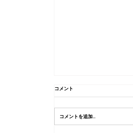
コメント
浦和みこし渡御
コメントを追加…