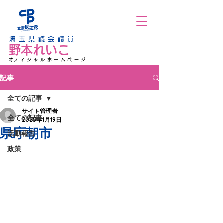
埼玉県議会議員
野本れいこ
​オフィシャルホームページ
記事
全ての記事
サイト管理者
全ての記事
2025年1月19日
県庁朝市
活動報告
政策