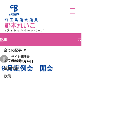
埼玉県議会議員
野本れいこ
​オフィシャルホームページ
記事
全ての記事
サイト管理者
全ての記事
2024年9月26日
９月定例会 開会
活動報告
政策