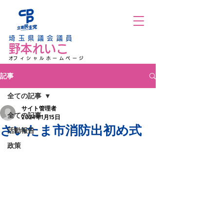
埼玉県議会議員
野本れいこ
​オフィシャルホームページ
記事
全ての記事
サイト管理者
全ての記事
2024年1月15日
さいたま市消防出初め式
活動報告
政策