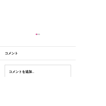
夏祭り
コメント
コメントを追加…
産業労働企業委
察 ①SAITM
スセンター（仮
地②日本光電工
島生産センタ③
場拡張関連県