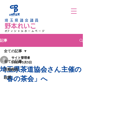
埼玉県議会議員
野本れいこ
​オフィシャルホームページ
記事
全ての記事
サイト管理者
全ての記事
2023年5月3日
埼玉県茶道協会さん主催の
活動報告
「春の茶会」へ
政策