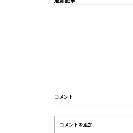
最新記事
コメント
浦和みこし渡御
コメントを追加…