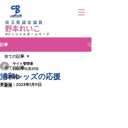
埼玉県議会議員
野本れいこ
​オフィシャルホームページ
記事
全ての記事
サイト管理者
全ての記事
2022年10月29日
浦和レッズの応援
活動報告
更新日：
2023年1月11日
政策