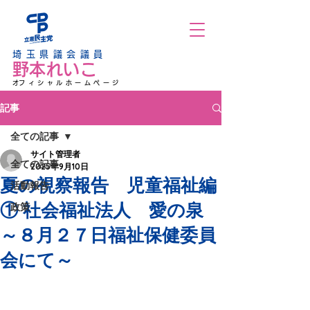
埼玉県議会議員
野本れいこ
​オフィシャルホームページ
記事
全ての記事
サイト管理者
全ての記事
2025年9月10日
夏の視察報告 児童福祉編
活動報告
① 社会福祉法人 愛の泉
政策
～８月２７日福祉保健委員
会にて～