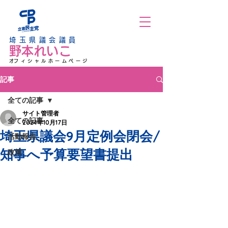
埼玉県議会議員
野本れいこ
​オフィシャルホームページ
記事
全ての記事
サイト管理者
全ての記事
2024年10月17日
埼玉県議会9月定例会閉会/
活動報告
知事へ予算要望書提出
政策