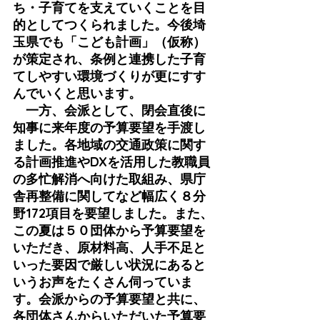
ち・子育てを支えていくことを目
的としてつくられました。今後埼
玉県でも「こども計画」（仮称）
が策定され、条例と連携した子育
てしやすい環境づくりが更にすす
んでいくと思います。
　一方、会派として、閉会直後に
知事に来年度の予算要望を手渡し
ました。各地域の交通政策に関す
る計画推進やDXを活用した教職員
の多忙解消へ向けた取組み、県庁
舎再整備に関してなど幅広く８分
野172項目を要望しました。また、
この夏は５０団体から予算要望を
いただき、原材料高、人手不足と
いった要因で厳しい状況にあると
いうお声をたくさん伺っていま
す。会派からの予算要望と共に、
各団体さんからいただいた予算要