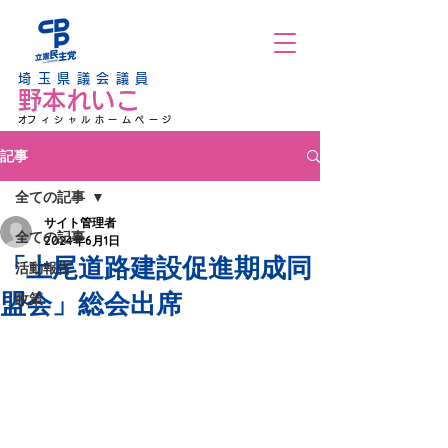
埼玉県議会議員
野本れいこ
​オフィシャルホームページ
記事
全ての記事
サイト管理者
全ての記事
2024年6月1日
「上尾道路建設促進期成同
活動報告
盟会」総会出席
政策