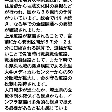
住居跡から埋蔵文化財の発掘など
が行われ、国から３８億円の予算
がついています。総会では引き続
き、なる早での全線開通への要望
が確認されました。
上尾道路が整備されることで、宮
前ICから箕田区間が５７分→２１
分に短縮される試算で、道幅が広
いことで災害時は救急救命道路、
救援物資経路として、また平時で
も県央地域の拠点病院である北里
大学メディカルセンターからの30
分圏域が拡大し、命を守る道路の
役割も期待されます。
人口減少が進むなか、埼玉県の医
療体制を確保する観点からも、イ
ンフラ整備は多角的な視点で捉え
る必要があると私も感じていま