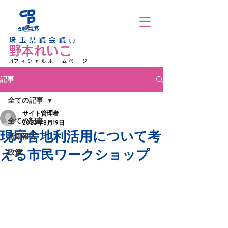
埼玉県議会議員
野本れいこ
​オフィシャルホームページ
記事
全ての記事
サイト管理者
全ての記事
2023年8月19日
現庁舎地利活用について考
活動報告
える市民ワークショップ
政策