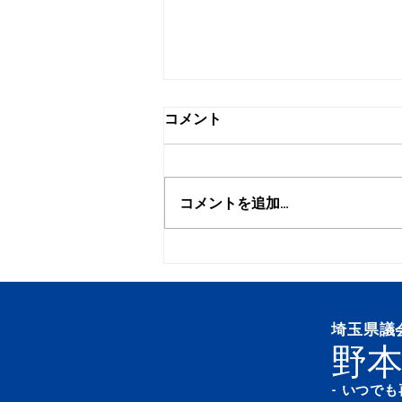
コメント
浦和みこし渡御
コメントを追加…
埼玉県議
野本
- いつで