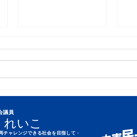
夏祭り
産業
①S
ター
電工
会議員
吉見
 れいこ
業 東松山第二幹線送水管
設箇
も再チャレンジできる社会を目指して -