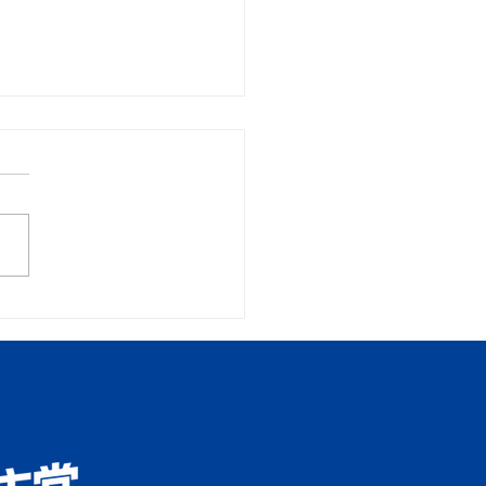
労働企業委員会視察
AITMAロボティクスセン
（仮称）予定地②日本光
業㈱鶴ヶ島生産センタ③
浄水場拡張関連県整備事
布
所